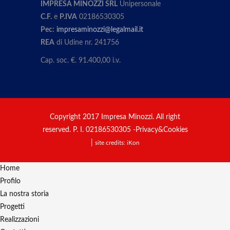
IMPRESA MINOZZI SRL
Unipersonale
C.F.
e
P.IVA
02186530305
Pec:
impresaminozzi@legalmail.it
REA
di Udine nr. 241756
Cap. soc. €. 91.400,00 i.v.
Copyright 2017 Impresa Minozzi. All right
reserved. P. I. 02186530305 -
Privacy&Cookies
|
site credits:
iKon
Home
Profilo
La nostra storia
Progetti
Realizzazioni