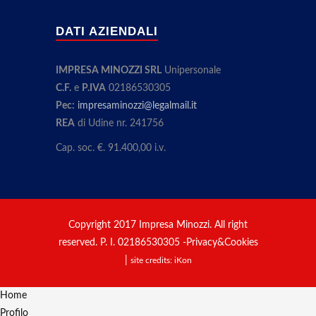
DATI AZIENDALI
IMPRESA MINOZZI SRL
Unipersonale
C.F.
e
P.IVA
02186530305
Pec:
impresaminozzi@legalmail.it
REA
di Udine nr. 241756
Cap. soc. €. 91.400,00 i.v.
Copyright 2017 Impresa Minozzi. All right
reserved. P. I. 02186530305 -
Privacy&Cookies
|
site credits:
iKon
Home
Profilo